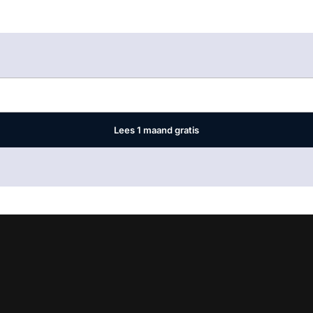
Log in
om dit artikel te lezen.
Lees 1 maand gratis