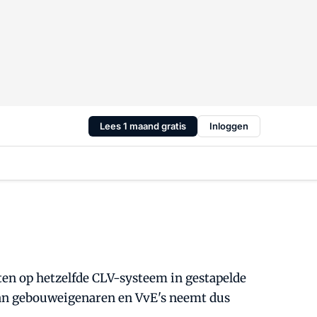
Lees 1 maand gratis
Inloggen
ten op hetzelfde CLV-systeem in gestapelde
van gebouweigenaren en VvE's neemt dus