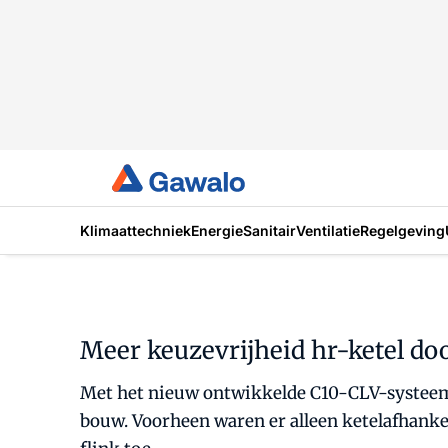
Klimaattechniek
Energie
Sanitair
Ventilatie
Regelgeving
Meer keuzevrijheid hr-ketel d
Met het nieuw ontwikkelde C10-CLV-systeem i
bouw. Voorheen waren er alleen ketelafhank