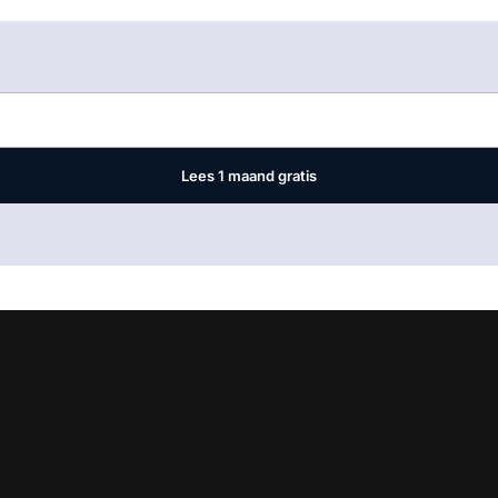
Log in
om dit artikel te lezen.
Lees 1 maand gratis