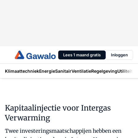
Lees 1 maand gratis
Inloggen
Klimaattechniek
Energie
Sanitair
Ventilatie
Regelgeving
Utiliteit
In
Kapitaalinjectie voor Intergas
Verwarming
Twee investeringsmaatschappijen hebben een