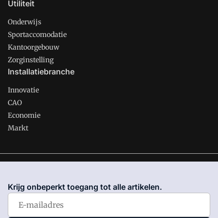
Utiliteit
Onderwijs
Sportaccomodatie
Kantoorgebouw
Zorginstelling
Installatiebranche
Innovatie
CAO
Economie
Markt
Gawalo is onderdeel van VMN media. Lees in
ons manifest
waar VMN media voor staat. Op gebruik van deze site zijn de
Krijg onbeperkt toegang tot alle artikelen.
volgende regelingen van toepassing:
Algemene Voorwaarden
en
Privacy en Cookie beleid
|
Privacy instellingen