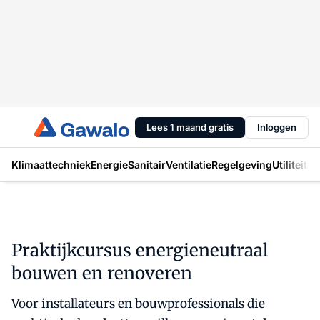
Lees 1 maand gratis
Inloggen
Klimaattechniek
Energie
Sanitair
Ventilatie
Regelgeving
Utiliteit
In
Praktijkcursus energieneutraal
bouwen en renoveren
Voor installateurs en bouwprofessionals die