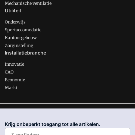
Mechanische ventilatie
Utiliteit
Onderwijs
Sportaccomodatie
Kantoorgebouw
Zorginstelling
Installatiebranche
Innovatie
CAO
Economie
Markt
Gawalo is onderdeel van VMN media. Lees in
ons manifest
waar VMN media voor staat. Op gebruik van deze site zijn de
Krijg onbeperkt toegang tot alle artikelen.
volgende regelingen van toepassing:
Algemene Voorwaarden