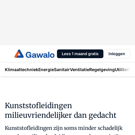
Lees 1 maand gratis
Inloggen
Klimaattechniek
Energie
Sanitair
Ventilatie
Regelgeving
Utiliteit
In
Kunststofleidingen
milieuvriendelijker dan gedacht
Kunststofleidingen zijn soms minder schadelijk