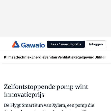
Lees 1 maand gratis
Inloggen
Klimaattechniek
Energie
Sanitair
Ventilatie
Regelgeving
Utiliteit
In
Zelfontstoppende pomp wint
innovatieprijs
De Flygt SmartRun van Xylem, een pomp die