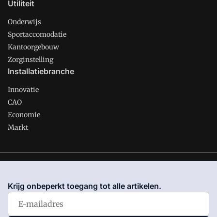
Utiliteit
Onderwijs
Sportaccomodatie
Kantoorgebouw
Zorginstelling
Installatiebranche
Innovatie
CAO
Economie
Markt
Gawalo is onderdeel van VMN media. Lees in
ons manifest
waar VMN media voor staat. Op gebruik van deze site zijn de
Krijg onbeperkt toegang tot alle artikelen.
volgende regelingen van toepassing:
Algemene Voorwaarden
en
Privacy en Cookie beleid
|
Privacy instellingen