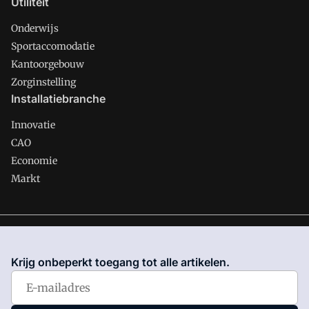
Utiliteit
Onderwijs
Sportaccomodatie
Kantoorgebouw
Zorginstelling
Installatiebranche
Innovatie
CAO
Economie
Markt
Gawalo is onderdeel van VMN media. Lees in
ons manifest
waar VMN media voor staat. Op gebruik van deze site zijn de
Krijg onbeperkt toegang tot alle artikelen.
volgende regelingen van toepassing:
Algemene Voorwaarden
en
Privacy en Cookie beleid
|
Privacy instellingen