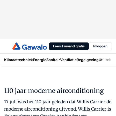
Lees 1 maand gratis
Inloggen
Klimaattechniek
Energie
Sanitair
Ventilatie
Regelgeving
Utiliteit
In
110 jaar moderne airconditioning
17 juli was het 110 jaar geleden dat Willis Carrier de
moderne airconditioning uitvond. Willis Carrier is