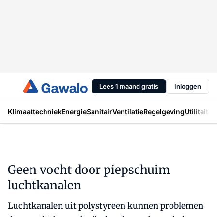
Lees 1 maand gratis
Inloggen
Klimaattechniek
Energie
Sanitair
Ventilatie
Regelgeving
Utiliteit
In
Geen vocht door piepschuim
luchtkanalen
Luchtkanalen uit polystyreen kunnen problemen