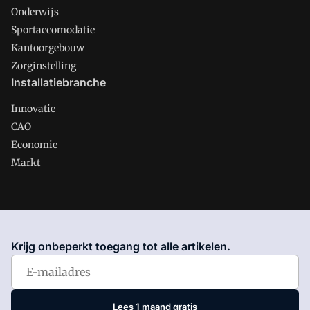
Onderwijs
Sportaccomodatie
Kantoorgebouw
Zorginstelling
Installatiebranche
Innovatie
CAO
Economie
Markt
Gawalo is onderdeel van VMN media. Lees in
ons manifest
waar VMN media voor staat. Op gebruik van deze site zijn de
Krijg onbeperkt toegang tot alle artikelen.
volgende regelingen van toepassing:
Algemene Voorwaarden
en
Privacy en Cookie beleid
|
Privacy instellingen
Lees 1 maand gratis