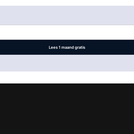
Log in
om dit artikel te lezen.
Lees 1 maand gratis