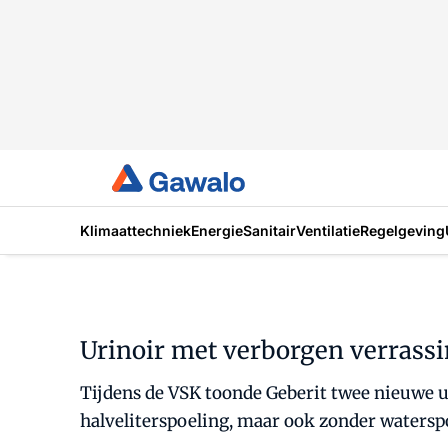
Klimaattechniek
Energie
Sanitair
Ventilatie
Regelgeving
Urinoir met verborgen verrass
Tijdens de VSK toonde Geberit twee nieuwe ur
halveliterspoeling, maar ook zonder waterspo