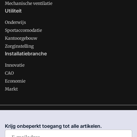
Mechanische ventilatie
Utiliteit
Onderwijs
Sportaccomodatie
Kantoorgebouw
Zorginstelling
Installatiebranche
Innovatie
CAO
Economie
Markt
Gawalo is onderdeel van VMN media. Lees in
ons manifest
waar VMN media voor staat. Op gebruik van deze site zijn de
Krijg onbeperkt toegang tot alle artikelen.
volgende regelingen van toepassing:
Algemene Voorwaarden