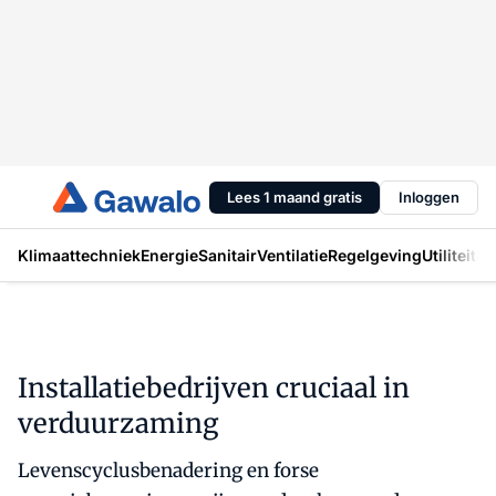
Lees 1 maand gratis
Inloggen
Klimaattechniek
Energie
Sanitair
Ventilatie
Regelgeving
Utiliteit
In
Installatiebedrijven cruciaal in
verduurzaming
Levenscyclusbenadering en forse