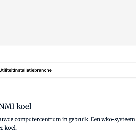
Utiliteit
Installatiebranche
NMI koel
euwde computercentrum in gebruik. Een wko-systeem in
r koel.