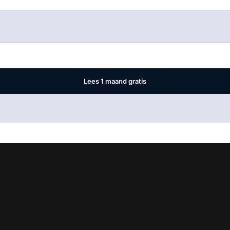
Log in
om dit artikel te lezen.
Lees 1 maand gratis