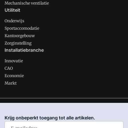
Mechanische ventilatie
Utiliteit
Onderwijs
Sportaccomodatie
Kantoorgebouw
Zorginstelling
Installatiebranche
Innovatie
CAO
Economie
Markt
Gawalo is onderdeel van VMN media. Lees in
ons manifest
waar VMN media voor staat. Op gebruik van deze site zijn de
Krijg onbeperkt toegang tot alle artikelen.
volgende regelingen van toepassing:
Algemene Voorwaarden