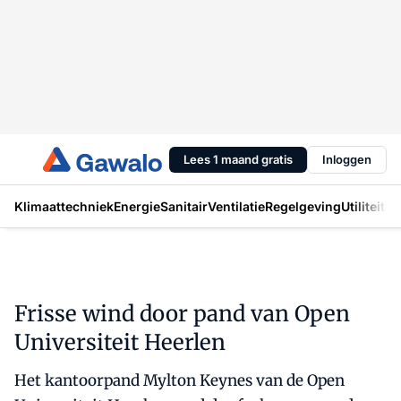
Lees 1 maand gratis
Inloggen
Klimaattechniek
Energie
Sanitair
Ventilatie
Regelgeving
Utiliteit
In
Frisse wind door pand van Open
Universiteit Heerlen
Het kantoorpand Mylton Keynes van de Open