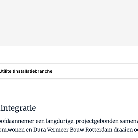
Utiliteit
Installatiebranche
nintegratie
 hoofdaannemer een langdurige, projectgebonden same
Com.wonen en Dura Vermeer Bouw Rotterdam draaien ook