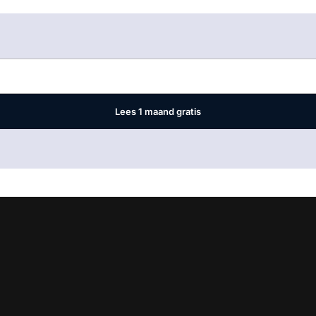
Log in
om dit artikel te lezen.
Lees 1 maand gratis