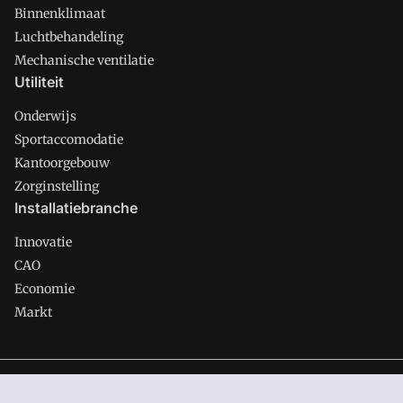
Binnenklimaat
Luchtbehandeling
Mechanische ventilatie
Utiliteit
Onderwijs
Sportaccomodatie
Kantoorgebouw
Zorginstelling
Installatiebranche
Innovatie
CAO
Economie
Markt
Gawalo is onderdeel van VMN media. Lees in
ons manifest