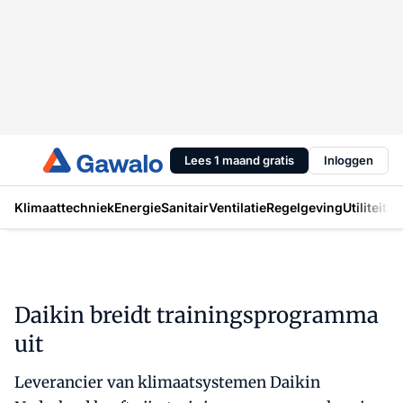
Lees 1 maand gratis
Inloggen
Klimaattechniek
Energie
Sanitair
Ventilatie
Regelgeving
Utiliteit
In
Daikin breidt trainingsprogramma
uit
Leverancier van klimaatsystemen Daikin