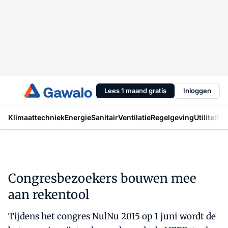
Lees 1 maand gratis
Inloggen
Klimaattechniek
Energie
Sanitair
Ventilatie
Regelgeving
Utiliteit
In
Congresbezoekers bouwen mee
aan rekentool
Tijdens het congres NulNu 2015 op 1 juni wordt de