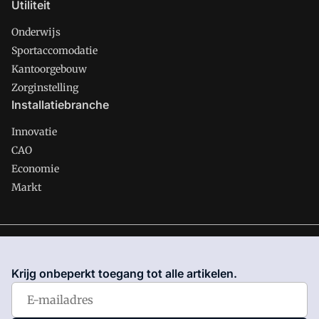
Utiliteit
Onderwijs
Sportaccomodatie
Kantoorgebouw
Zorginstelling
Installatiebranche
Innovatie
CAO
Economie
Markt
Gawalo is onderdeel van VMN media. Lees in
ons manifest
waar VMN media voor staat. Op gebruik van deze site zijn de
Krijg onbeperkt toegang tot alle artikelen.
volgende regelingen van toepassing:
Algemene Voorwaarden
en
Privacy en Cookie beleid
|
Privacy instellingen