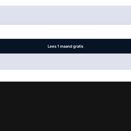
Log in
om dit artikel te lezen.
Lees 1 maand gratis