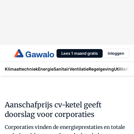
Lees 1 maand gratis
Inloggen
Klimaattechniek
Energie
Sanitair
Ventilatie
Regelgeving
Utiliteit
In
Aanschafprijs cv-ketel geeft
doorslag voor corporaties
Corporaties vinden de energieprestaties en totale