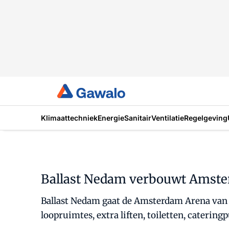
Klimaattechniek
Energie
Sanitair
Ventilatie
Regelgeving
Ballast Nedam verbouwt Amst
Ballast Nedam gaat de Amsterdam Arena van e
loopruimtes, extra liften, toiletten, catering