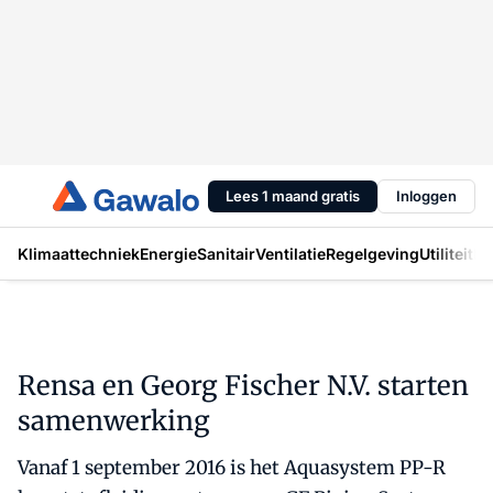
Lees 1 maand gratis
Inloggen
Klimaattechniek
Energie
Sanitair
Ventilatie
Regelgeving
Utiliteit
In
Rensa en Georg Fischer N.V. starten
samenwerking
Vanaf 1 september 2016 is het Aquasystem PP-R