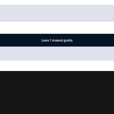
Log in
om dit artikel te lezen.
Lees 1 maand gratis