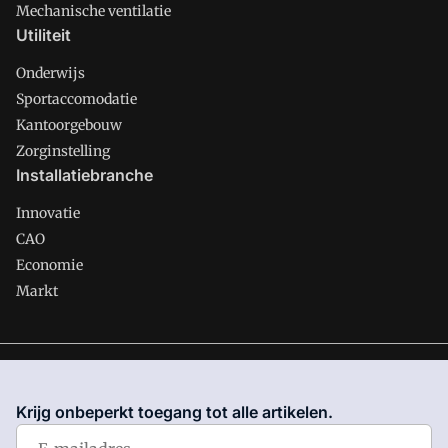
Mechanische ventilatie
Utiliteit
Onderwijs
Sportaccomodatie
Kantoorgebouw
Zorginstelling
Installatiebranche
Innovatie
CAO
Economie
Markt
Gawalo is onderdeel van VMN media. Lees in
ons manifest
waar VMN media voor staat. Op gebruik van deze site zijn de
Krijg onbeperkt toegang tot alle artikelen.
volgende regelingen van toepassing:
Algemene Voorwaarden