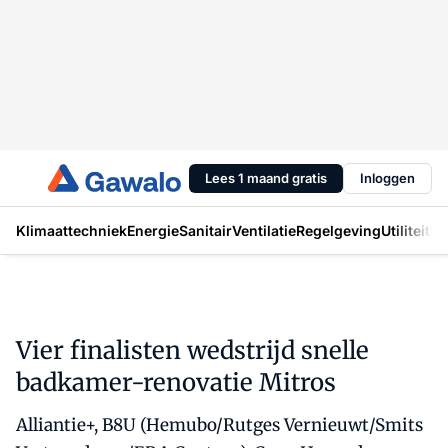
Lees 1 maand gratis
Inloggen
Klimaattechniek
Energie
Sanitair
Ventilatie
Regelgeving
Utiliteit
In
Vier finalisten wedstrijd snelle
badkamer-renovatie Mitros
Alliantie+, B8U (Hemubo/Rutges Vernieuwt/Smits