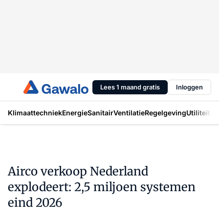
Lees 1 maand gratis
Inloggen
Klimaattechniek
Energie
Sanitair
Ventilatie
Regelgeving
Utiliteit
In
Airco verkoop Nederland
explodeert: 2,5 miljoen systemen
eind 2026