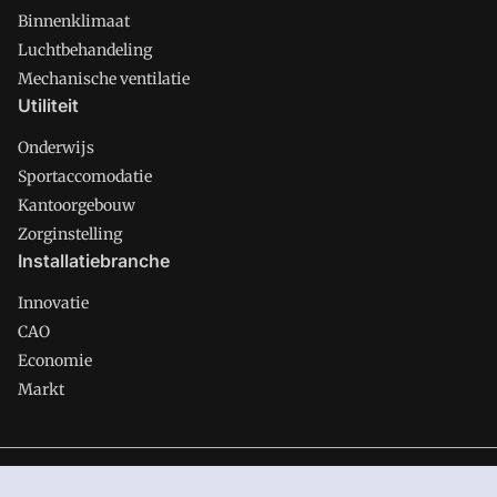
Binnenklimaat
Luchtbehandeling
Mechanische ventilatie
Utiliteit
Onderwijs
Sportaccomodatie
Kantoorgebouw
Zorginstelling
Installatiebranche
Innovatie
CAO
Economie
Markt
Gawalo is onderdeel van VMN media. Lees in
ons manifest