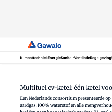
Klimaattechniek
Energie
Sanitair
Ventilatie
Regelgeving
Multifuel cv-ketel: één ketel v
Een Nederlands consortium presenteerde op 1
aardgas, 100% waterstof en alle mengverhoudi