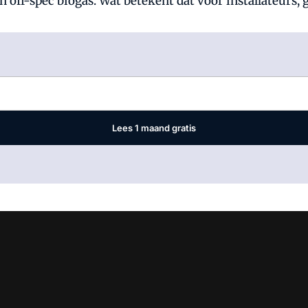
 off-spec biogas. Wat betekent dat voor installateurs, 
Log in
om dit artikel te lezen.
Lees 1 maand gratis