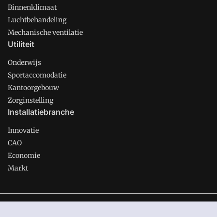
Binnenklimaat
Luchtbehandeling
Mechanische ventilatie
Utiliteit
Onderwijs
Sportaccomodatie
Kantoorgebouw
Zorginstelling
Installatiebranche
Innovatie
CAO
Economie
Markt
Gawalo is onderdeel van VMN media. Lees in
ons manifest