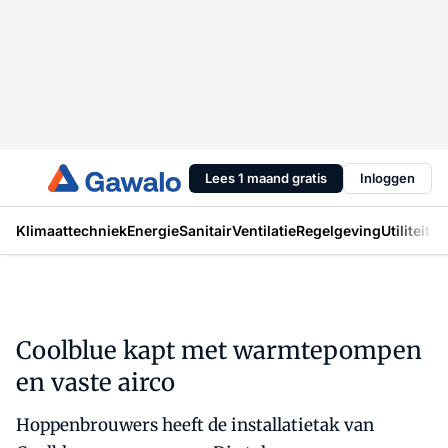
Lees 1 maand gratis
Inloggen
Klimaattechniek
Energie
Sanitair
Ventilatie
Regelgeving
Utiliteit
In
Coolblue kapt met warmtepompen
en vaste airco
Hoppenbrouwers heeft de installatietak van