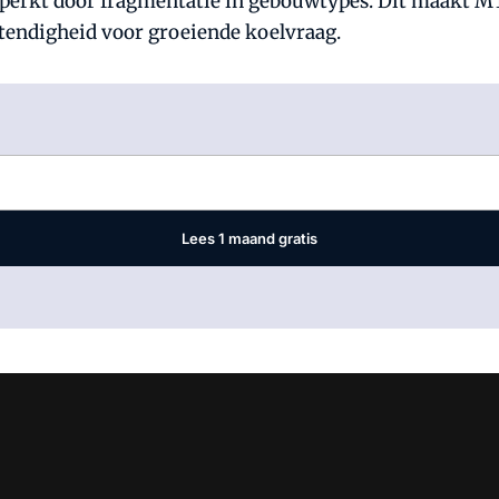
beperkt door fragmentatie in gebouwtypes. Dit maakt M
tendigheid voor groeiende koelvraag.
Log in
om dit artikel te lezen.
Lees 1 maand gratis