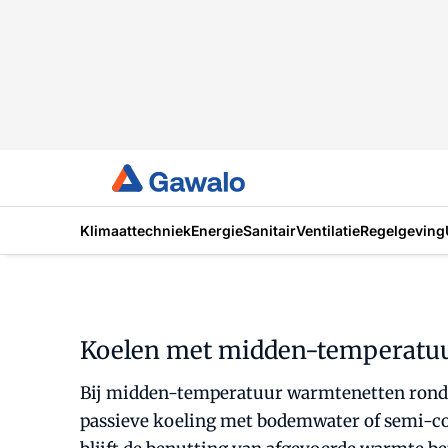
Klimaattechniek
Energie
Sanitair
Ventilatie
Regelgeving
Koelen met midden-temperatuur 
Bij midden-temperatuur warmtenetten rond d
passieve koeling met bodemwater of semi-co