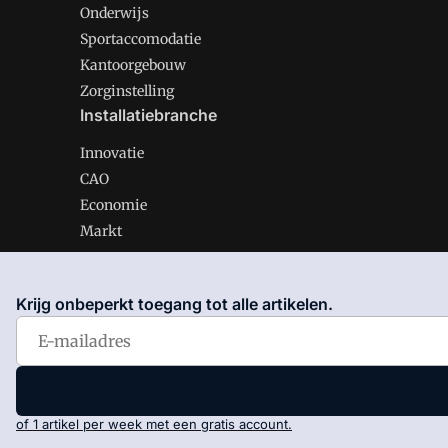
Onderwijs
Sportaccomodatie
Kantoorgebouw
Zorginstelling
Installatiebranche
Innovatie
CAO
Economie
Markt
Krijg onbeperkt toegang tot alle artikelen.
Gawalo is onderdeel van VMN media. Lees in
ons manif
Voorwaarden
en
Privacy en Cookie beleid
|
Privacy inst
of 1 artikel per week met een gratis account.