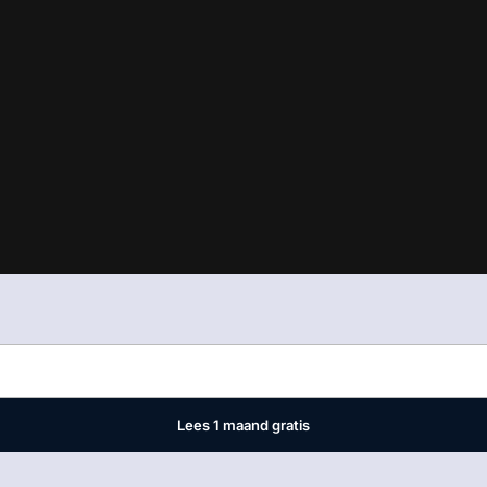
est
waar VMN media voor staat. Op gebruik van deze site zijn de vo
ellingen
Lees 1 maand gratis