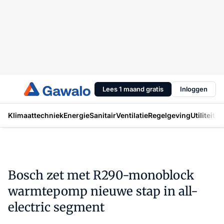
Lees 1 maand gratis
Inloggen
Klimaattechniek
Energie
Sanitair
Ventilatie
Regelgeving
Utiliteit
In
Bosch zet met R290-monoblock
warmtepomp nieuwe stap in all-
electric segment