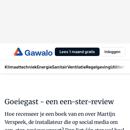
Lees 1 maand gratis
Inloggen
Klimaattechniek
Energie
Sanitair
Ventilatie
Regelgeving
Utiliteit
In
Goeiegast - een een-ster-review
Hoe recenseer je een boek van en over Martijn
Verspeek, de installateur die op social media om