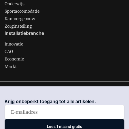
Onderwijs
Sportaccomodatie
Kantoorgebouw
Zorginstelling
Installatiebranche
Innovatie
CAO
Economie
Markt
Gawalo is onderdeel van VMN media. Lees in
ons manifest
waar VMN media voor staat. Op gebruik van deze site zijn de
Krijg onbeperkt toegang tot alle artikelen.
volgende regelingen van toepassing:
Algemene Voorwaarden
en
Privacy en Cookie beleid
|
Privacy instellingen
Lees 1 maand gratis