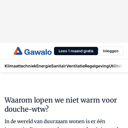
Lees 1 maand gratis
Inloggen
Klimaattechniek
Energie
Sanitair
Ventilatie
Regelgeving
Utiliteit
In
Waarom lopen we niet warm voor
douche-wtw?
In de wereld van duurzaam wonen is er één