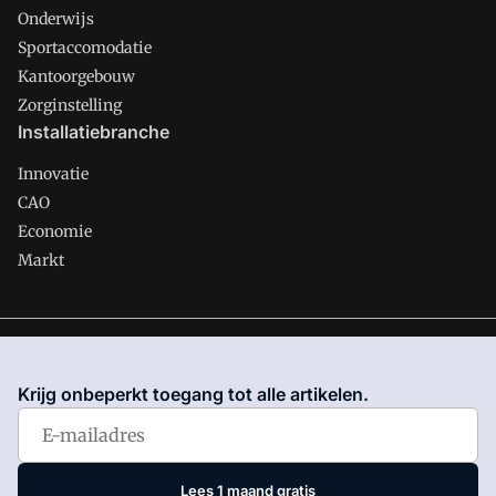
Onderwijs
Sportaccomodatie
Kantoorgebouw
Zorginstelling
Installatiebranche
Innovatie
CAO
Economie
Markt
Gawalo is onderdeel van VMN media. Lees in
ons manifest
waar VMN media voor staat. Op gebruik van deze site zijn de
Krijg onbeperkt toegang tot alle artikelen.
volgende regelingen van toepassing:
Algemene Voorwaarden
en
Privacy en Cookie beleid
|
Privacy instellingen
Lees 1 maand gratis