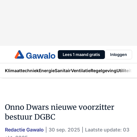
Lees 1 maand gratis
Inloggen
Klimaattechniek
Energie
Sanitair
Ventilatie
Regelgeving
Utiliteit
In
Onno Dwars nieuwe voorzitter
bestuur DGBC
Redactie Gawalo
30 sep. 2025
Laatste update: 03