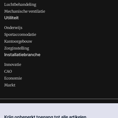
Luchtbehandeling
Mechanische ventilatie
Utiliteit
Onderwijs
Sportaccomodatie
Kantoorgebouw
Zorginstelling
Installatiebranche
Innovatie
CAO
Economie
Markt
Gawalo is onderdeel van VMN media. Lees in
ons manifest
waar VMN media voor staat. Op gebruik van deze site zijn de
Krijg onbeperkt toegang tot alle artikelen.