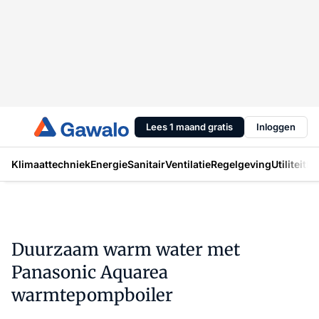
Lees 1 maand gratis
Inloggen
Klimaattechniek
Energie
Sanitair
Ventilatie
Regelgeving
Utiliteit
In
Duurzaam warm water met
Panasonic Aquarea
warmtepompboiler