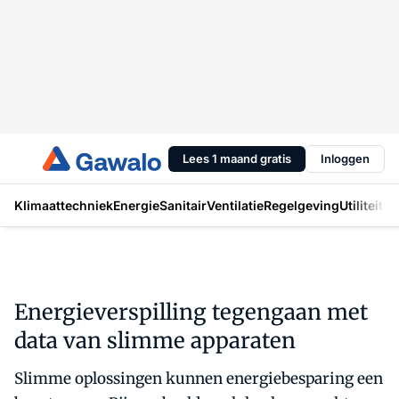
Lees 1 maand gratis
Inloggen
Klimaattechniek
Energie
Sanitair
Ventilatie
Regelgeving
Utiliteit
In
Energieverspilling tegengaan met
data van slimme apparaten
Slimme oplossingen kunnen energiebesparing een