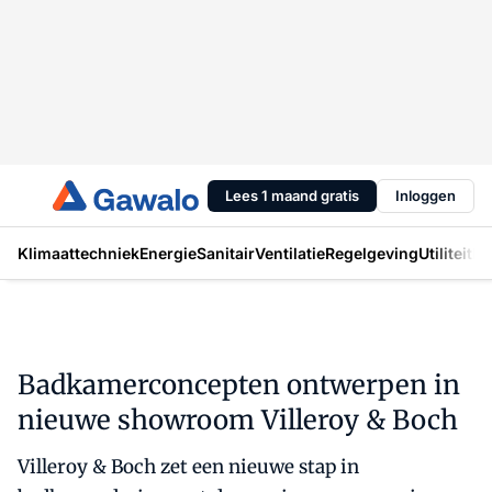
Lees 1 maand gratis
Inloggen
Klimaattechniek
Energie
Sanitair
Ventilatie
Regelgeving
Utiliteit
In
Badkamerconcepten ontwerpen in
nieuwe showroom Villeroy & Boch
Villeroy & Boch zet een nieuwe stap in