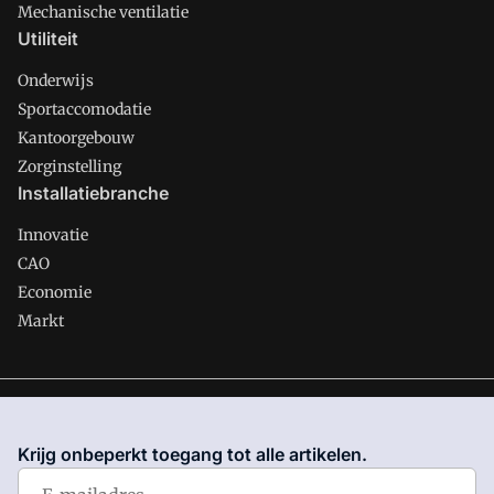
Mechanische ventilatie
Utiliteit
Onderwijs
Sportaccomodatie
Kantoorgebouw
Zorginstelling
Installatiebranche
Innovatie
CAO
Economie
Markt
Gawalo is onderdeel van VMN media. Lees in
ons manifest
waar VMN media voor staat. Op gebruik van deze site zijn de
Krijg onbeperkt toegang tot alle artikelen.
volgende regelingen van toepassing:
Algemene Voorwaarden