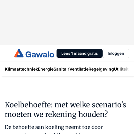
Lees 1 maand gratis
Inloggen
Klimaattechniek
Energie
Sanitair
Ventilatie
Regelgeving
Utiliteit
In
Koelbehoefte: met welke scenario's
moeten we rekening houden?
De behoefte aan koeling neemt toe door