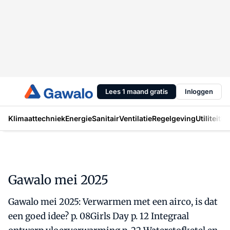
Lees 1 maand gratis
Inloggen
Klimaattechniek
Energie
Sanitair
Ventilatie
Regelgeving
Utiliteit
In
Gawalo mei 2025
Gawalo mei 2025: Verwarmen met een airco, is dat
een goed idee? p. 08Girls Day p. 12 Integraal