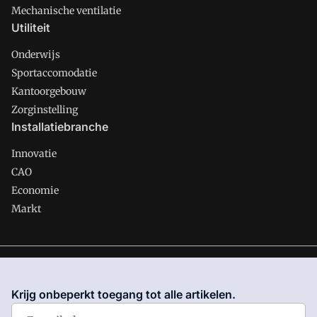
Mechanische ventilatie
Utiliteit
Onderwijs
Sportaccomodatie
Kantoorgebouw
Zorginstelling
Installatiebranche
Innovatie
CAO
Economie
Markt
Gawalo is onderdeel van VMN media. Lees in
ons manifest
waar VMN media voor staat. Op gebruik van deze site zijn de
Krijg onbeperkt toegang tot alle artikelen.
volgende regelingen van toepassing:
Algemene Voorwaarden