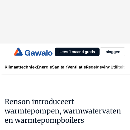
Lees 1 maand gratis
Inloggen
Klimaattechniek
Energie
Sanitair
Ventilatie
Regelgeving
Utiliteit
In
Renson introduceert
warmtepompen, warmwatervaten
en warmtepompboilers