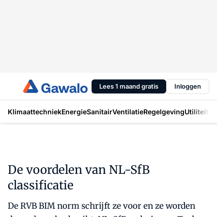
Lees 1 maand gratis
Inloggen
Klimaattechniek
Energie
Sanitair
Ventilatie
Regelgeving
Utiliteit
In
De voordelen van NL-SfB
classificatie
De RVB BIM norm schrijft ze voor en ze worden