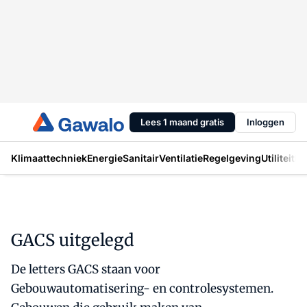
Lees 1 maand gratis
Inloggen
Klimaattechniek
Energie
Sanitair
Ventilatie
Regelgeving
Utiliteit
In
GACS uitgelegd
De letters GACS staan voor
Gebouwautomatisering- en controlesystemen.