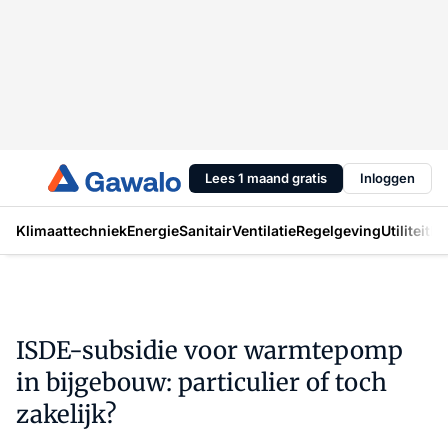
Lees 1 maand gratis
Inloggen
Klimaattechniek
Energie
Sanitair
Ventilatie
Regelgeving
Utiliteit
In
ISDE-subsidie voor warmtepomp
in bijgebouw: particulier of toch
zakelijk?