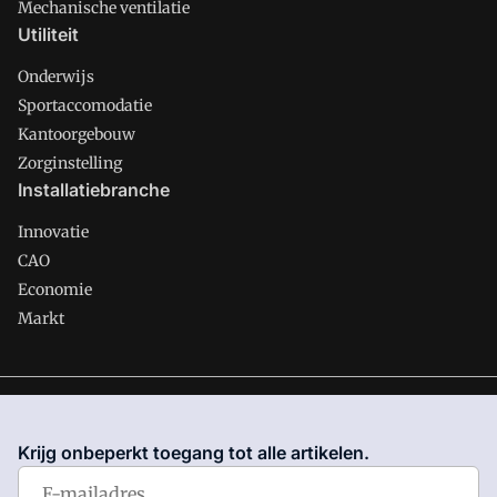
Mechanische ventilatie
Utiliteit
Onderwijs
Sportaccomodatie
Kantoorgebouw
Zorginstelling
Installatiebranche
Innovatie
CAO
Economie
Markt
Gawalo is onderdeel van VMN media. Lees in
ons manifest
waar VMN media voor staat. Op gebruik van deze site zijn de
Krijg onbeperkt toegang tot alle artikelen.
volgende regelingen van toepassing:
Algemene Voorwaarden