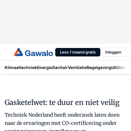
Lees 1 maand gratis
Inloggen
Klimaattechniek
Energie
Sanitair
Ventilatie
Regelgeving
Utiliteit
In
Gasketelwet: te duur en niet veilig
Techniek Nederland heeft onderzoek laten doen
naar de ervaringen met CO-certificering onder