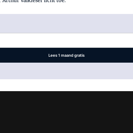
 Arthur Valkieser licht toe.
Log in
om dit artikel te lezen.
Lees 1 maand gratis