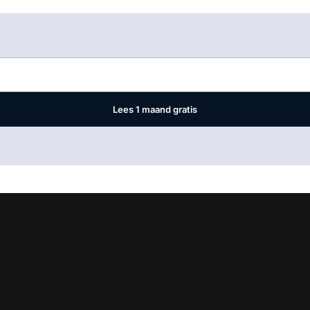
Log in
om dit artikel te lezen.
Lees 1 maand gratis