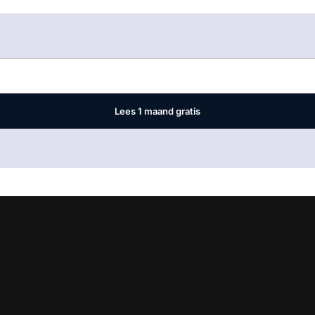
Log in
om dit artikel te lezen.
Lees 1 maand gratis