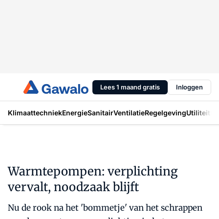
Lees 1 maand gratis
Inloggen
Klimaattechniek
Energie
Sanitair
Ventilatie
Regelgeving
Utiliteit
In
Warmtepompen: verplichting
vervalt, noodzaak blijft
Nu de rook na het 'bommetje' van het schrappen