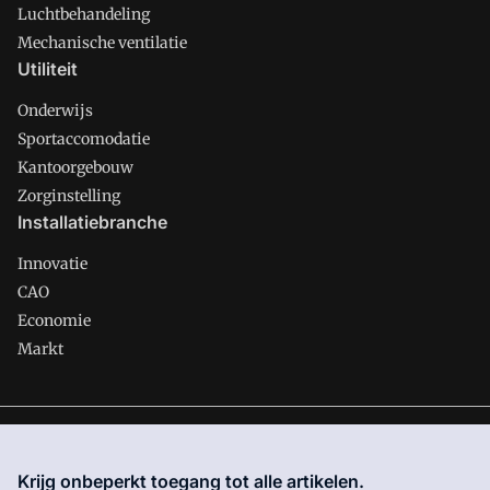
Luchtbehandeling
Mechanische ventilatie
Utiliteit
Onderwijs
Sportaccomodatie
Kantoorgebouw
Zorginstelling
Installatiebranche
Innovatie
CAO
Economie
Markt
Gawalo is onderdeel van VMN media. Lees in
ons manifest
waar VMN media voor staat. Op gebruik van deze site zijn de
Krijg onbeperkt toegang tot alle artikelen.