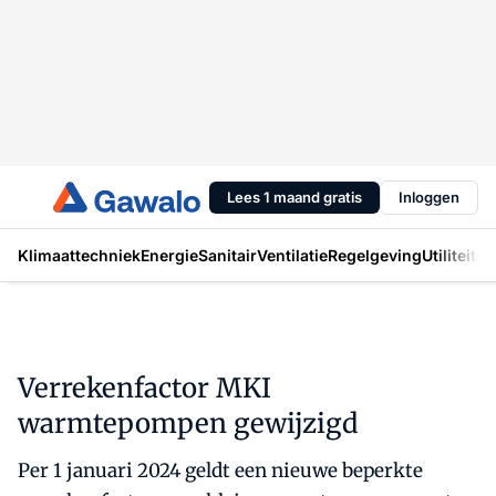
Lees 1 maand gratis
Inloggen
Klimaattechniek
Energie
Sanitair
Ventilatie
Regelgeving
Utiliteit
In
Verrekenfactor MKI
warmtepompen gewijzigd
Per 1 januari 2024 geldt een nieuwe beperkte