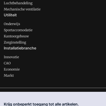
Luchtbehandeling
Mechanische ventilatie
Utiliteit
Onderwijs
Sportaccomodatie
Kantoorgebouw
Zorginstelling
Installatiebranche
Innovatie
CAO
Economie
Markt
Gawalo is onderdeel van VMN media. Lees in
ons manifest
waar VMN media voor staat. Op gebruik van deze site zijn de
Krijg onbeperkt toegang tot alle artikelen.