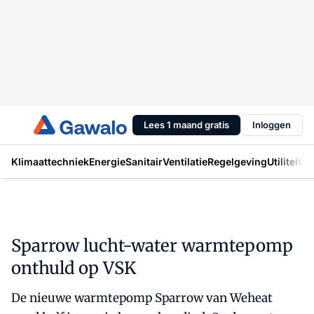
Lees 1 maand gratis
Inloggen
Klimaattechniek
Energie
Sanitair
Ventilatie
Regelgeving
Utiliteit
In
Sparrow lucht-water warmtepomp
onthuld op VSK
De nieuwe warmtepomp Sparrow van Weheat