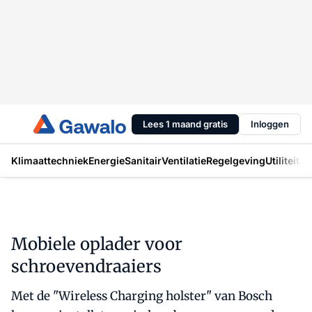
Lees 1 maand gratis
Inloggen
Klimaattechniek
Energie
Sanitair
Ventilatie
Regelgeving
Utiliteit
In
Mobiele oplader voor
schroevendraaiers
Met de "Wireless Charging holster" van Bosch