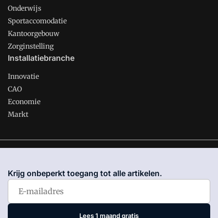
Onderwijs
Sportaccomodatie
Kantoorgebouw
Zorginstelling
Installatiebranche
Innovatie
CAO
Economie
Markt
Gawalo is onderdeel van VMN media. Lees in
ons manifest
waar VMN media voor staat. Op gebruik van deze site zijn de
Krijg onbeperkt toegang tot alle artikelen.
volgende regelingen van toepassing:
Algemene Voorwaarden
en
Privacy en Cookie beleid
|
Privacy instellingen
Lees 1 maand gratis