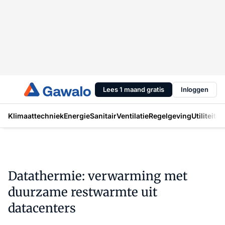
Lees 1 maand gratis
Inloggen
Klimaattechniek
Energie
Sanitair
Ventilatie
Regelgeving
Utiliteit
In
Datathermie: verwarming met
duurzame restwarmte uit
datacenters