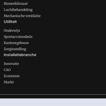
Binnenklimaat
Luchtbehandeling
Mechanische ventilatie
Utiliteit
Onderwijs
Sportaccomodatie
Kantoorgebouw
Zorginstelling
Installatiebranche
Innovatie
CAO
Economie
Markt
Gawalo is onderdeel van VMN media. Lees in
ons manifest