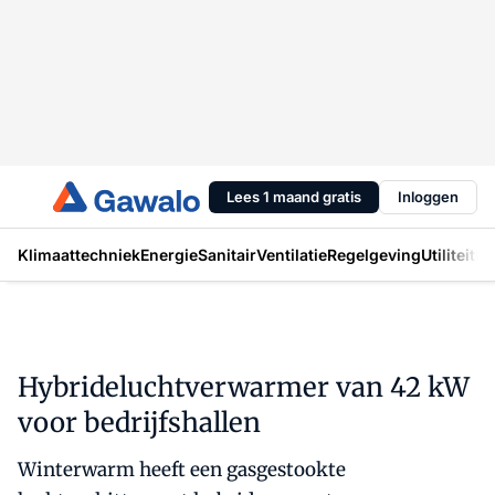
Lees 1 maand gratis
Inloggen
Klimaattechniek
Energie
Sanitair
Ventilatie
Regelgeving
Utiliteit
In
Hybrideluchtverwarmer van 42 kW
voor bedrijfshallen
Winterwarm heeft een gasgestookte