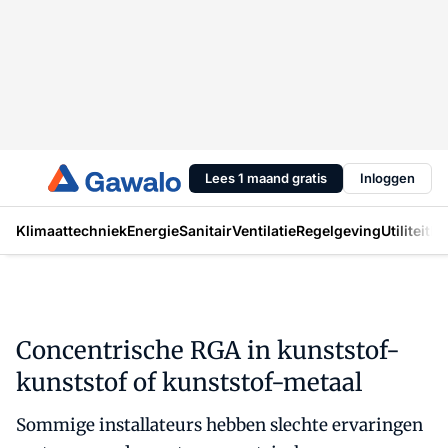
Lees 1 maand gratis
Inloggen
Klimaattechniek
Energie
Sanitair
Ventilatie
Regelgeving
Utiliteit
In
Concentrische RGA in kunststof-
kunststof of kunststof-metaal
Sommige installateurs hebben slechte ervaringen