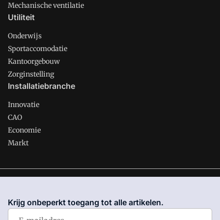
Mechanische ventilatie
Utiliteit
Onderwijs
Sportaccomodatie
Kantoorgebouw
Zorginstelling
Installatiebranche
Innovatie
CAO
Economie
Markt
Gawalo is onderdeel van VMN media. Lees in
ons manifest
waar VMN media voor staat. Op gebruik van deze site zijn de
Krijg onbeperkt toegang tot alle artikelen.
volgende regelingen van toepassing:
Algemene Voorwaarden